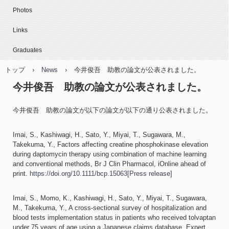
Photos
Links
Graduates
トップ
›
News
›
今井俊吾 助教の論文が公表されました。
今井俊吾 助教の論文が公表されました。
今井俊吾 助教の論文が以下の論文が以下の通り公表されました。
Imai, S., Kashiwagi, H., Sato, Y., Miyai, T., Sugawara, M.,
Takekuma, Y., Factors affecting creatine phosphokinase elevation
during daptomycin therapy using combination of machine learning
and conventional methods, Br J Clin Pharmacol, iOnline ahead of
print.
https://doi.org/10.1111/bcp.15063
[Press release]
Imai, S., Momo, K., Kashiwagi, H., Sato, Y., Miyai, T., Sugawara,
M., Takekuma, Y., A cross-sectional survey of hospitalization and
blood tests implementation status in patients who received tolvaptan
under 75 years of age using a Japanese claims database, Expert