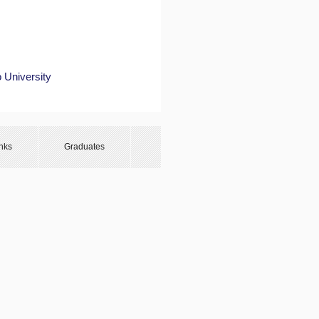
 University
nks
Graduates