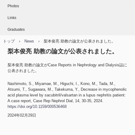
Photos
Links
Graduates
トップ
›
News
›
梨本俊亮 助教の論文が公表されました。
梨本俊亮 助教の論文が公表されました。
梨本俊亮 助教の論文がCase Reports in Nephrology and Dialysis誌に
公表されました。
Nashimoto, S., Miyamae, M., Higuchi, I., Kono, M., Tada, M.,
Atsumi, T., Sugawara, M., Takekuma, Y., Decrease in mycophenolic
acid plasma level by sacubitril/valsartan in a lupus nephritis patient:
A case report, Case Rep Nephrol Dial, 14, 30-35, 2024.
https://doi.org/10.1159/000536468
2024年02月29日