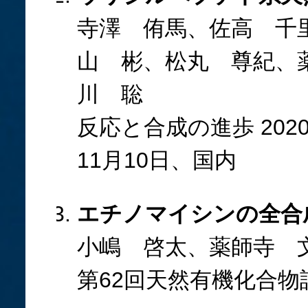
寺澤 侑馬、佐高 千
山 彬、松丸 尊紀、
川 聡
反応と合成の進歩 202
11月10日、国内
エチノマイシンの全合
小嶋 啓太、薬師寺 
第62回天然有機化合物討