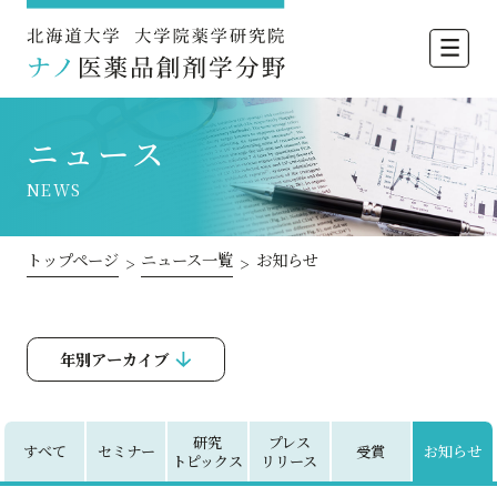
北海道大学
ニュース
NEWS
トップページ
ニュース一覧
お知らせ
>
>
年別アーカイブ
研究
プレス
すべて
セミナー
受賞
お知らせ
トピックス
リリース