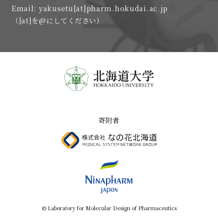
Email: yakusetu[at]pharm.hokudai.ac.jp
（[at]を@にしてください）
寄附者
© Laboratory for Molecular Design of Pharmaceutics