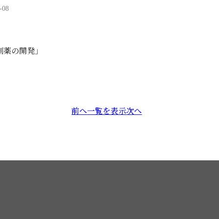
-08
創薬の開発」
投
前へ
一覧を表示
次へ
稿
ナ
ビ
ゲ
ー
シ
ョ