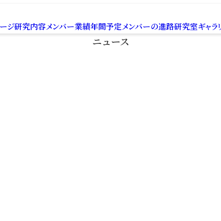
ページ
研究内容
メンバー
業績
年間予定
メンバー
の
進路
研究室
ギャラ
ニュース