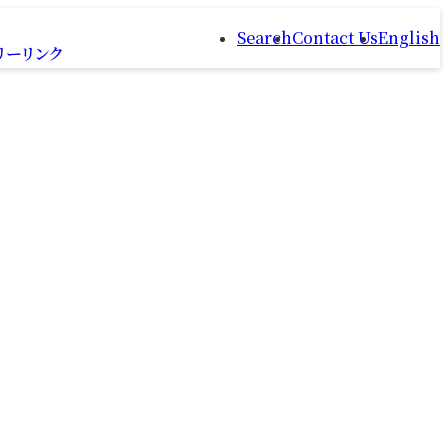
Search
Contact Us
English
リー
リンク