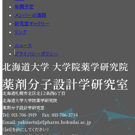
年間予定
メンバーの進路
研究室ギャラリー
リンク
ニュース
プライバシーポリシー
北海道札幌市北区北１２条西６丁目
北海道大学大学院薬学研究院
薬剤分子設計学研究室
Tel: 011-706-3919 Fax: 011-706-3734
Email: yakusetu[at]pharm.hokudai.ac.jp
（[at]を@にしてください）