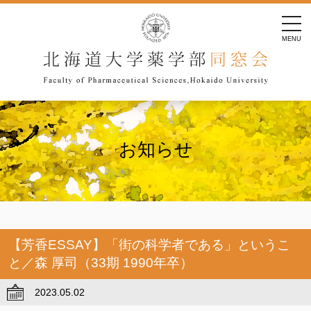
tog
nav
MENU
お知らせ
【芳香ESSAY】「街の科学者である」というこ
と／森 厚司（33期 1990年卒）
2023.05.02