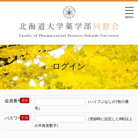
tog
nav
MENU
ログイン
会員番号
必須
（ハイフンなしの7桁の番
号）
パスワード
必須
（登録時に設定した8桁以上
の半角英数字）