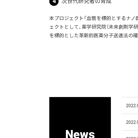
4
次世代研究者の育成
本プロジェクト「血管を標的とするナノ医療の実
ェクトとして、薬学研究院（未来創剤学研
を標的とした革新的医薬分子送達法の確
2022.
2022.
News