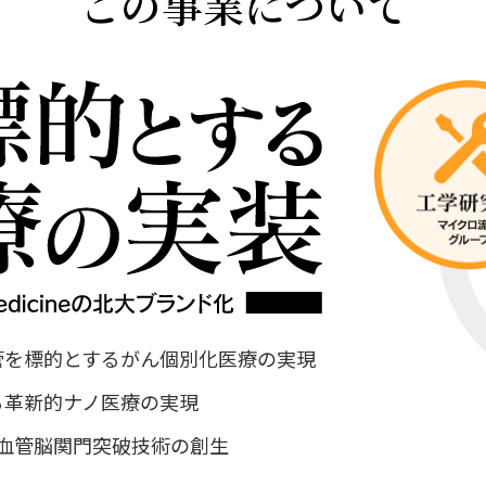
この事業について
管を標的とするがん個別化医療の実現
る革新的ナノ医療の実現
血管脳関門突破技術の創生