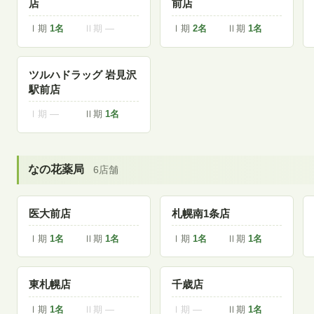
店
前店
Ⅰ期
1名
Ⅱ期 —
Ⅰ期
2名
Ⅱ期
1名
ツルハドラッグ 岩見沢
駅前店
Ⅰ期 —
Ⅱ期
1名
なの花薬局
6店舗
医大前店
札幌南1条店
Ⅰ期
1名
Ⅱ期
1名
Ⅰ期
1名
Ⅱ期
1名
東札幌店
千歳店
Ⅰ期
1名
Ⅱ期 —
Ⅰ期 —
Ⅱ期
1名