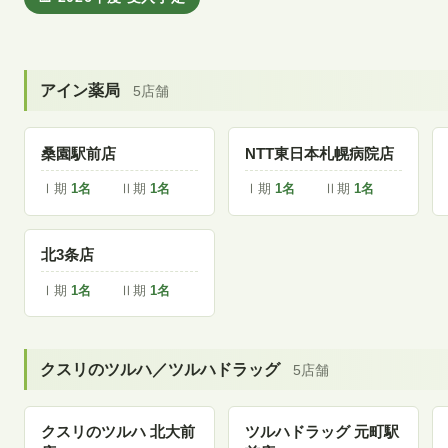
アイン薬局
5店舗
桑園駅前店
NTT東日本札幌病院店
Ⅰ期
1名
Ⅱ期
1名
Ⅰ期
1名
Ⅱ期
1名
北3条店
Ⅰ期
1名
Ⅱ期
1名
クスリのツルハ／ツルハドラッグ
5店舗
クスリのツルハ 北大前
ツルハドラッグ 元町駅