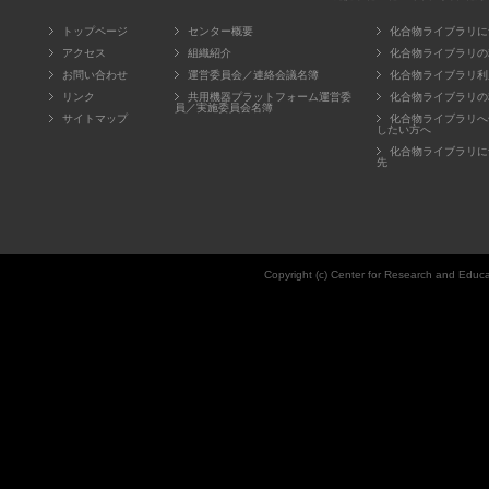
トップページ
センター概要
化合物ライブラリに
アクセス
組織紹介
化合物ライブラリの
お問い合わせ
運営委員会／連絡会議名簿
化合物ライブラリ利
リンク
共用機器プラットフォーム運営委
化合物ライブラリの
員／実施委員会名簿
サイトマップ
化合物ライブラリへ
したい方へ
化合物ライブラリに
先
Copyright (c) Center for Research and Educat