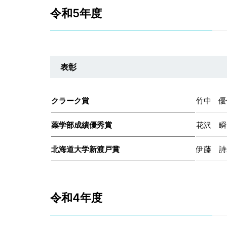
令和5年度
表彰
クラーク賞
竹中 優
薬学部成績優秀賞
花沢 瞬
北海道大学新渡戸賞
伊藤 詩
令和4年度