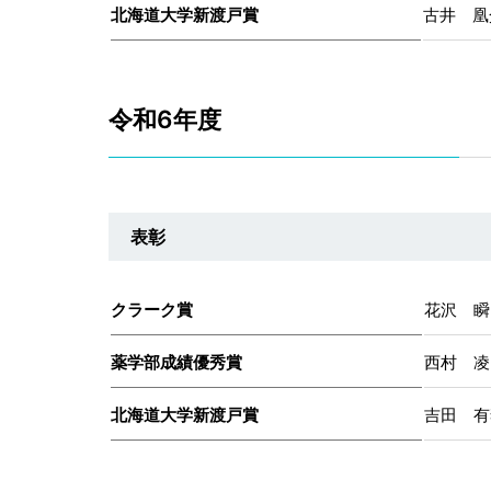
北海道大学新渡戸賞
古井 凰
令和6年度
表彰
クラーク賞
花沢 瞬
薬学部成績優秀賞
西村 凌
北海道大学新渡戸賞
吉田 有