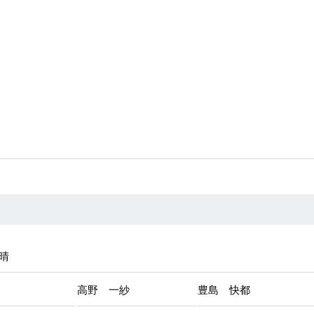
晴
高野 一紗
豊島 快都