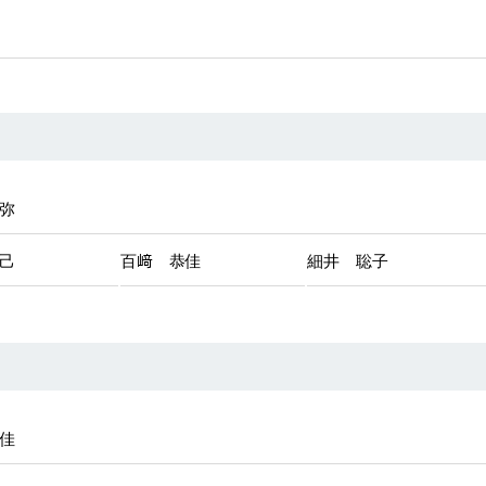
弥
己
百﨑 恭佳
細井 聡子
佳