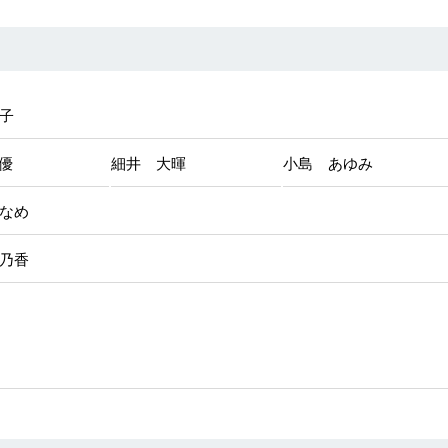
子
優
細井 大暉
小島 あゆみ
なめ
乃香