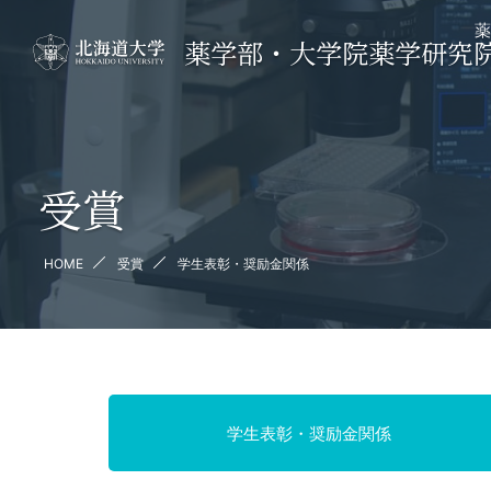
薬
薬学部・大学院薬学研究
受賞
HOME
受賞
学生表彰・奨励金関係
学生表彰・奨励金関係