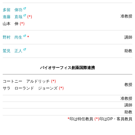
多留 偉功
進藤 直哉
(*)
山本 伸
(*)
野村 尚生
*
鷲見 正人
バイオサーフィス創薬国際連携
コートニー アルドリッチ
(*)
サラ ローランド ジョーンズ
(*)
*
印は特任教員
(*)
印はDP・客員教員