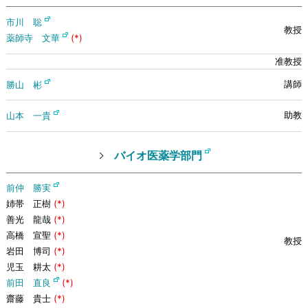
市川 聡
薬師寺 文華
(*)
勝山 彬
山本 一貴
バイオ医薬学部門
前仲 勝実
姉帯 正樹
(*)
善光 龍哉
(*)
高橋 宣聖
(*)
岩田 博司
(*)
児玉 耕太
(*)
前田 直良
(*)
齋藤 貴士
(*)