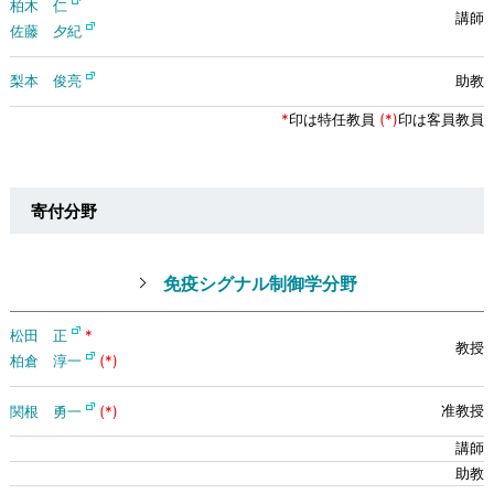
柏木 仁
佐藤 夕紀
梨本 俊亮
*
印は特任教員
(*)
印は客員教員
寄付分野
免疫シグナル制御学分野
松田 正
*
柏倉 淳⼀
(*)
関根 勇⼀
(*)