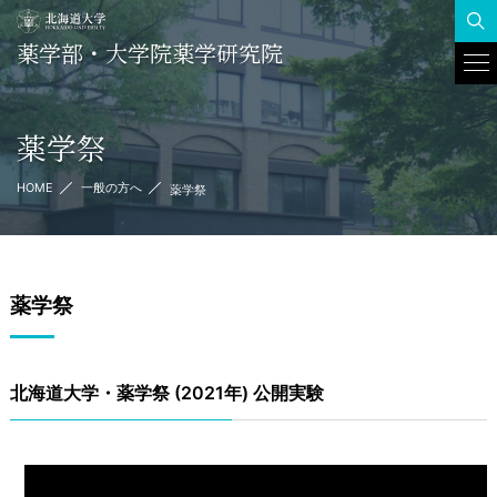
薬学部・大学院薬学研究院
To
Na
薬学祭
HOME
一般の方へ
薬学祭
薬学祭
北海道大学・薬学祭 (2021年) 公開実験