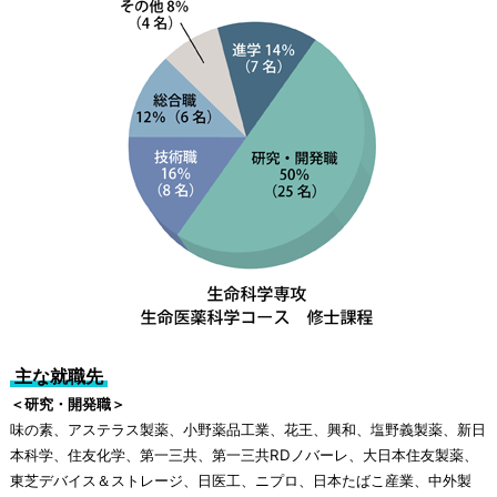
主な就職先
＜研究・開発職＞
味の素、アステラス製薬、小野薬品工業、花王、興和、塩野義製薬、新日
本科学、住友化学、第一三共、第一三共RDノバーレ、大日本住友製薬、
東芝デバイス＆ストレージ、日医工、ニプロ、日本たばこ産業、中外製