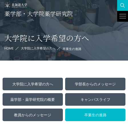
薬学部・大学院薬学研究院
To
Na
大学院に入学希望の方へ
HOME
大学院に入学希望の方へ
卒業生の進路
大学院に入学希望の方へ
学部長からのメッセージ
薬学部・薬学研究院の概要
キャンパスライフ
教員からのメッセージ
卒業生の進路