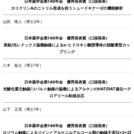
日本薬学会第146年会 優秀発表賞（口頭発表）
カリクリンAのニトリル形成を担うシュードキナーゼの機能解析
山田 惟人（博士2年）
日本薬学会第146年会 優秀発表賞（口頭発表）
亜鉛/光レドックス協働触媒によるα-ヒドロキシ酸誘導体の脱酸素型カッ
プリング
八木 聡士（博士1年）
日本薬学会第146年会 優秀発表賞（口頭発表）
光酸化還元触媒/コバルト触媒の協働によるアルケンのHAT/DAT遠位ヘテ
ロアリール転移反応
山下 正晃（博士1年）
日本薬学会第146年会 優秀発表賞（口頭発表）
ロジウム触媒によるジインとアルケニルアルコール類の触媒不斉[2+2+2]