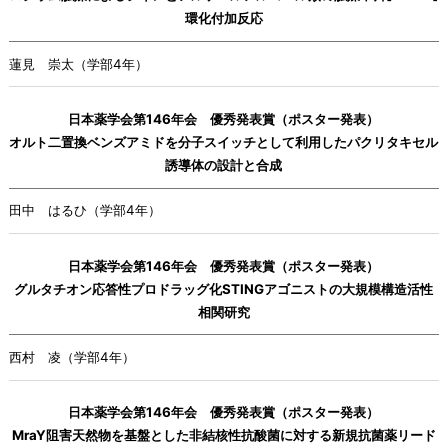
環化付加反応
蓮見 崇太（学部4年）
日本薬学会第146年会 優秀発表賞（ポスター発表）
オルト二置換ベンズアミドを分子スイッチとして利用したパクリタキセル
誘導体の設計と合成
田中 はるひ（学部4年）
日本薬学会第146年会 優秀発表賞（ポスター発表）
グルタチオン応答性プロドラッグ化STINGアゴニストの大規模構造活性
相関研究
西村 凌（学部4年）
日本薬学会第146年会 優秀発表賞（ポスター発表）
MraY阻害天然物を基盤とした非結核性抗酸菌に対する新規抗菌薬リード