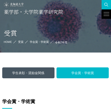
薬学部・大学院薬学研究院
To
Na
受賞
HOME
受賞
学会賞・学術賞
令和7年度
学生表彰・奨励金関係
学会賞・学術賞
学会賞・学術賞