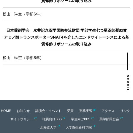
質修飾リポソームの取り込み
松山 琳空（学部6年）
日本薬剤学会 永井記念薬学国際交流財団 学部学生七つ星薬師奨励賞
アミノ酸トランスポーターSNAT4を介したエンドサイトーシスによる基
質修飾リポソームの取り込み
松山 琳空（学部6年）
SCROLL
HOME
お知らせ
講演会・イベント
受賞
実務実習
アクセス
リンク
サイトポリシー
職員向けBBS
学生向けBBS
薬学部同窓会
北海道大学
大学院生命科学院