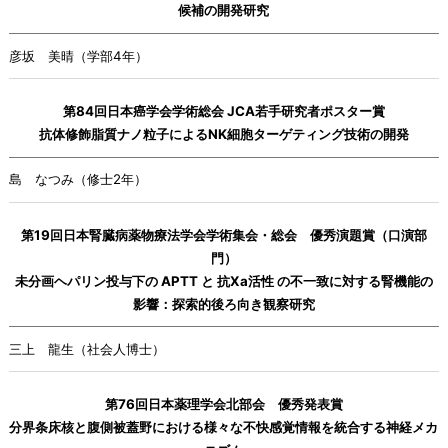
候補の開発研究
彦坂 美晴（学部4年）
第84回日本癌学会学術総会 JCA若手研究者ポスター賞
抗体修飾脂質ナノ粒子によるNK細胞ターゲティング技術の開発
島 なつみ（修士2年）
第19回日本腎臓病薬物療法学会学術集会・総会 優秀演題賞（口演部
門）
未分画ヘパリン投与下の APTT と 抗Ⅹa活性 の不一致に対する腎機能の
影響：探索的後ろ向き観察研究
三上 龍生（社会人博士）
第76回日本薬理学会北部会 優秀発表賞
分界条床核と腹側被蓋野における様々な不快感覚情報を統合する神経メカ