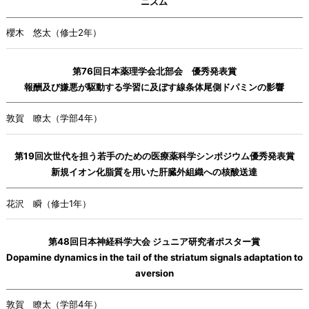
ニズム
櫻木 悠太（修士2年）
第76回日本薬理学会北部会 優秀発表賞
報酬及び嫌悪が駆動する学習に及ぼす線条体尾側ドパミンの影響
敦賀 瞭太（学部4年）
第19回次世代を担う若手のための医療薬科学シンポジウム優秀発表賞
新規イオン化脂質を用いた肝臓外組織への核酸送達
花沢 瞬（修士1年）
第48回日本神経科学大会 ジュニア研究者ポスター賞
Dopamine dynamics in the tail of the striatum signals adaptation to
aversion
敦賀 瞭太（学部4年）