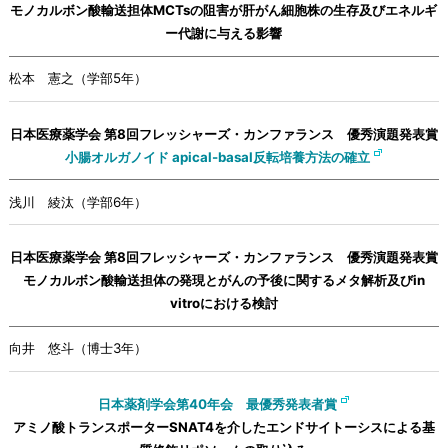
モノカルボン酸輸送担体MCTsの阻害が肝がん細胞株の生存及びエネルギ
ー代謝に与える影響
松本 憲之（学部5年）
日本医療薬学会 第8回フレッシャーズ・カンファランス 優秀演題発表賞
小腸オルガノイド apical-basal反転培養方法の確立
浅川 綾汰（学部6年）
日本医療薬学会 第8回フレッシャーズ・カンファランス 優秀演題発表賞
モノカルボン酸輸送担体の発現とがんの予後に関するメタ解析及びin
vitroにおける検討
向井 悠斗（博士3年）
日本薬剤学会第40年会 最優秀発表者賞
アミノ酸トランスポーターSNAT4を介したエンドサイトーシスによる基