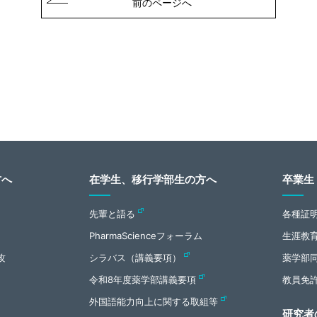
前のページへ
方へ
在学生、移行学部生の方へ
卒業生
先輩と語る
各種証
PharmaScienceフォーラム
生涯教
攻
シラバス（講義要項）
薬学部
令和8年度薬学部講義要項
教員免
外国語能力向上に関する取組等
研究者